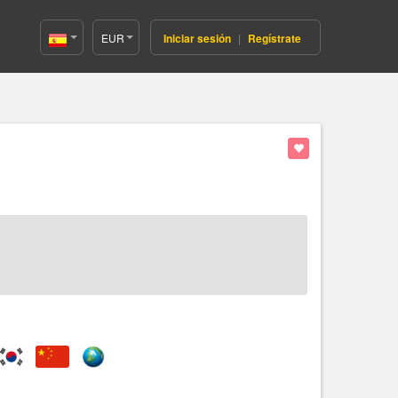
EUR
Iniciar sesión
|
Regístrate
Spain(Español)