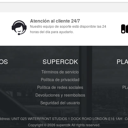
Atención al cliente 24/7
Nuestro equipo de soporte está disponible las 24
horas del día para ayudarlo.
OS
SUPERCDK
PL
Términos de servicio
Política de privacidad
a
Política de redes sociales
PL
Devoluciones y reembolsos
Seguridad del usuario
ress: UNIT G25 WATERFRONT STUDIOS 1 DOCK ROAD LONDON E16 1AH Correo
Copyright © 2026 supercdk All rights reserved.