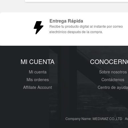
Entrega Rápida
Recibe tu producto digital al instante por correo
electrónico después de la compra.
MI CUENTA
CONOCERN
Mi cuenta
Sobre nosotros
Mis ordenes
Contáctenos
Affiliate Account
Centro de ayud
Company Name: MEDIAMZ CO.,LTD Add