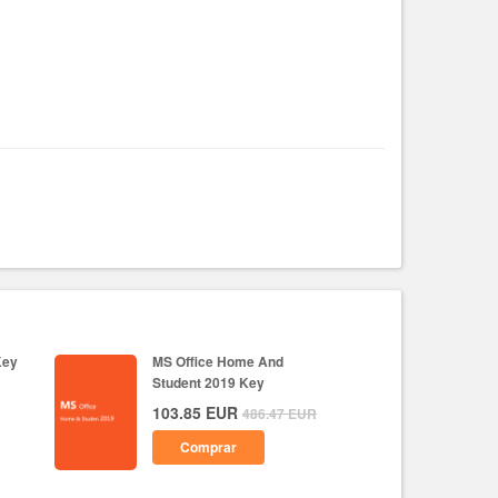
Key
MS Office Home And
Student 2019 Key
103.85
EUR
486.47
EUR
Comprar