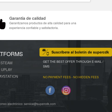
Garantía de calidad
Garantizamos productos de alta calidad para una
experiencia confiable y satisfactoria.
Suscríbete al boletín de supercdk
ATFORMS
GET THE BEST OFFER THROUGH E-MAIL /
STEAM
SMS
UPLAY
AYSTATION
NO PAYMENT FEES - NO HIDDEN FEES
Facebook
Instagram
 electrónico: service@supercdk.com