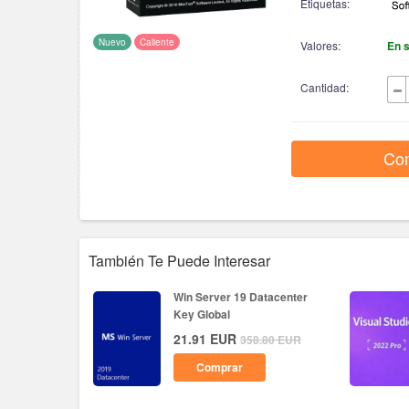
Etiquetas:
Nuevo
Caliente
Valores:
En 
Cantidad:
Co
También Te Puede Interesar
Win Server 19 Datacenter
Key Global
21.91
EUR
358.80
EUR
Comprar