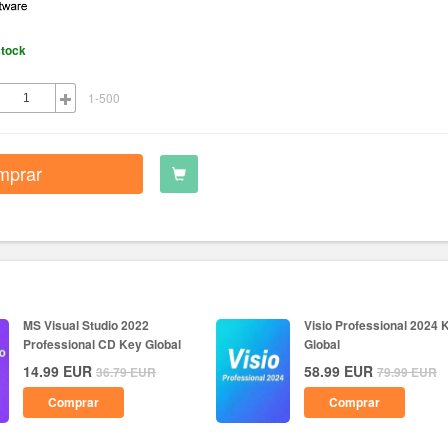
stock
1-500
mprar
MS Visual Studio 2022
Visio Professional 2024 
Professional CD Key Global
Global
14.99
EUR
58.99
EUR
36.79
EUR
79.99
EUR
Comprar
Comprar