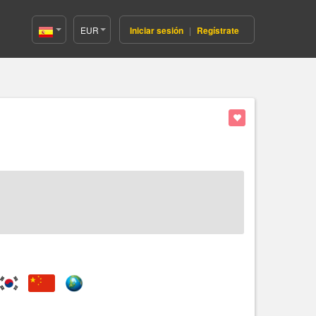
EUR
Iniciar sesión
|
Regístrate
Spain(Español)