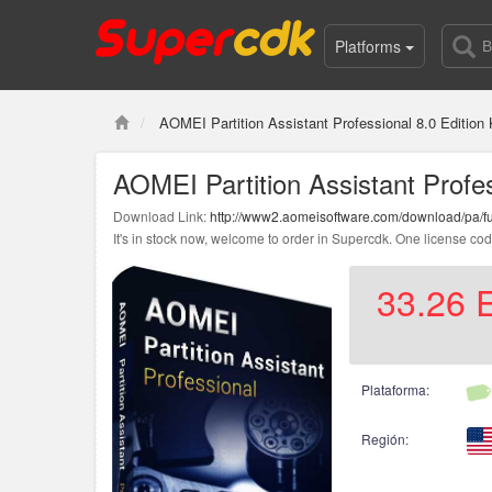
Platforms
AOMEI Partition Assistant Professional 8.0 Edition
AOMEI Partition Assistant Profes
Download Link:
http://www2.aomeisoftware.com/download/pa/fu
It's in stock now, welcome to order in Supercdk. One license cod
33.26
Plataforma:
Región: