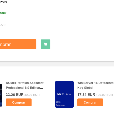
stock
-500
mprar
AOMEI Partition Assistant
Win Server 16 Datacente
Professional 8.0 Edition
Key Global
Key...
33.26
EUR
17.34
EUR
32.99
EUR
199.00
EUR
Comprar
Comprar