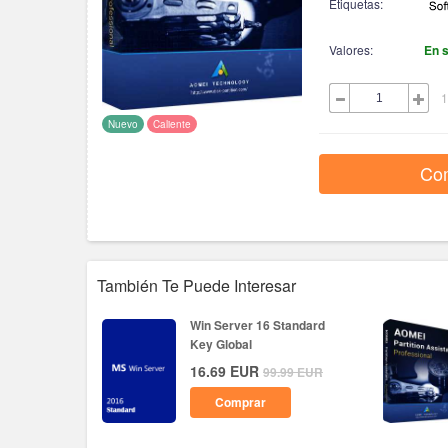
Etiquetas:
Valores:
En 
1
Nuevo
Caliente
Co
También Te Puede Interesar
Win Server 16 Standard
Key Global
16.69
EUR
99.99
EUR
Comprar