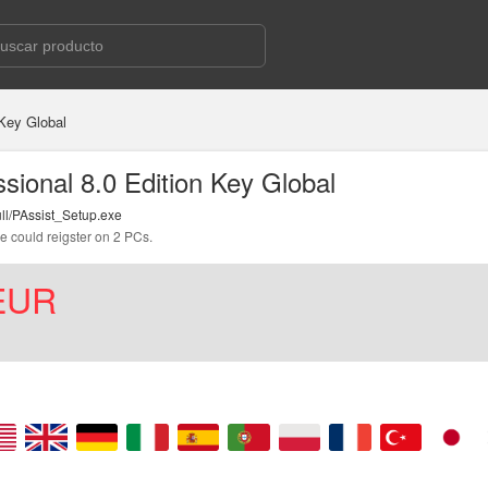
 Key Global
sional 8.0 Edition Key Global
ll/PAssist_Setup.exe
e could reigster on 2 PCs.
EUR